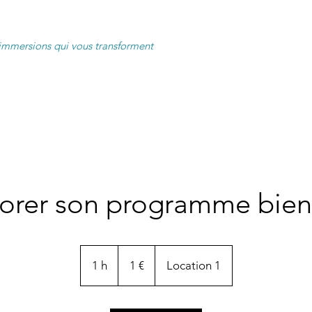
immersions qui vous transforment
Mon expérience
Témoignages
Contribuer
orer son programme bien
1
euro
1 h
1
1 €
Location 1