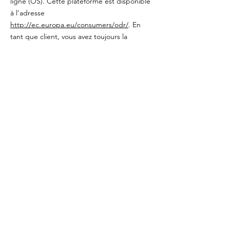
ligne (OS). Cette plateforme est disponible
à l'adresse
http://ec.europa.eu/consumers/odr/
. En
tant que client, vous avez toujours la
possibilité de contacter le conseil
d'arbitrage de la Commission européenne.
Nous ne sommes ni disposés à, ni obligés
de, participer à une procédure de
règlement des litiges devant un conseil
d'arbitrage de la consommation.
E-mail :
Tél :
Fax :
Adresse :
Contact