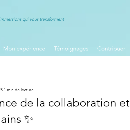
immersions qui vous transforment
Mon expérience
Témoignages
Contribuer
25
1 min de lecture
nce de la collaboration e
mains ✨
ur 5.