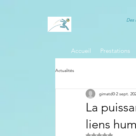
Des 
Accueil
Prestations
Actualités
gimatd0
2 sept. 20
La puissa
liens hu
Noté NaN étoiles s