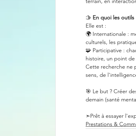
terrain, en interacti
🫱 
En quoi les outil
Elle est :
🌍 Internationale : m
culturels, les pratiqu
🧩 Participative : c
histoire, un point de
Cette recherche ne p
sens, de l'intelligenc
🎯 Le but ? Créer des
demain (santé mentale
➣Prêt à essayer l'ex
Prestations & Comm