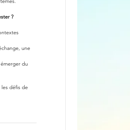
stèmes.
ster ?
ontextes 
 échange, une 
e émerger du 
les défis de 