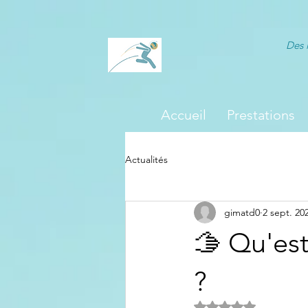
Des 
Accueil
Prestations
Actualités
gimatd0
2 sept. 20
🫱 Qu'es
?
Noté NaN étoiles s