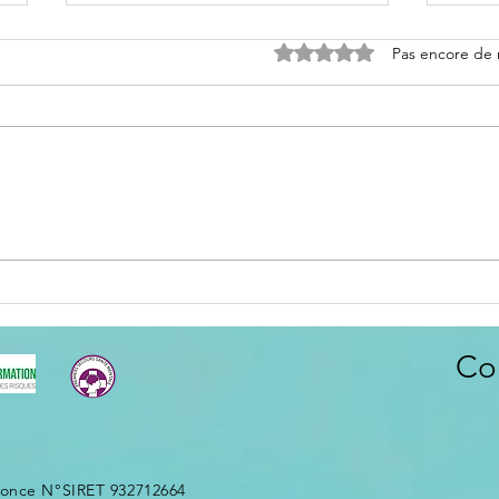
Noté 0 étoile sur 5.
Pas encore de 
Itinéraires longue distance -
Appr
Le bivouac
pour 
rendr
mobi
Co
-once N°SIRET 932712664