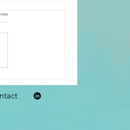
note
oche méthodologie
créer un itinéraire et
e plus attractives les
lités douces.
ntact