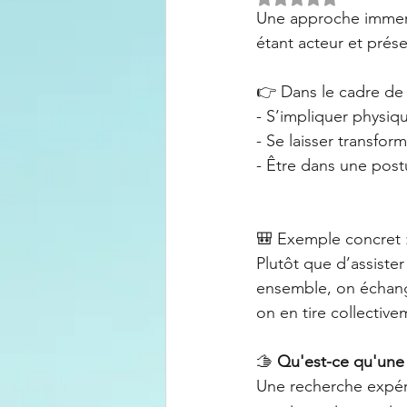
Une approche immersi
étant acteur et prése
👉 Dans le cadre de c
- S’impliquer physi
- Se laisser transform
- Être dans une post
🎒 Exemple concret 
Plutôt que d’assiste
ensemble, on échange
on en tire collectiv
🫱 
Qu'est-ce qu'une r
Une recherche expéri